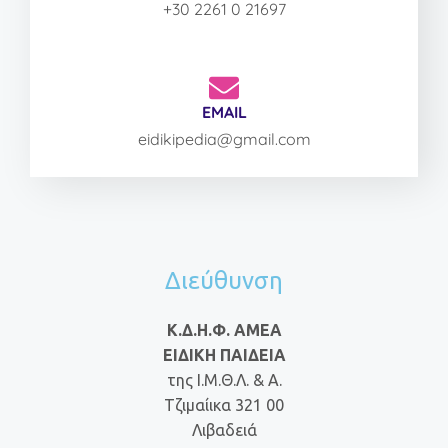
+30 2261 0 21697
EMAIL
eidikipedia@gmail.com
Διεύθυνση
Κ.Δ.Η.Φ. ΑΜΕΑ
ΕΙΔΙΚΗ ΠΑΙΔΕΙΑ
της Ι.Μ.Θ.Λ. & Α.
Τζιμαίικα 321 00
Λιβαδειά