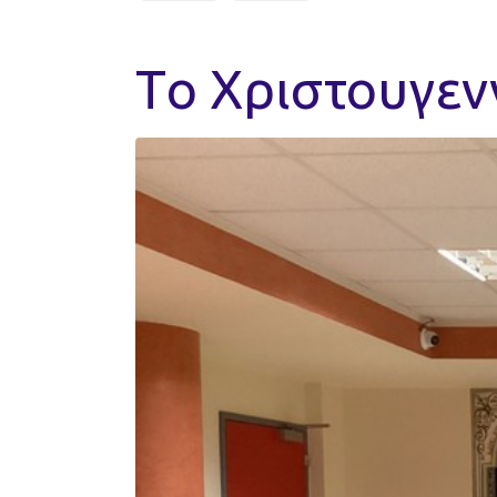
Tο Χριστουγενν