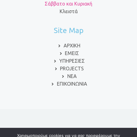
Σάββατο και Κυριακή
Κλειστά
Site Map
ΑΡΧΙΚΗ
ΕΜΕΙΣ
ΥΠΗΡΕΣΙΕΣ
PROJECTS
ΝΕΑ
ΕΠΙΚΟΙΝΩΝΙΑ
© 2024 ΕΙΔΙΚΗ ΑΓΩΓΗ
Χρησιμοποιούμε cookies για να σας προσφέρουμε την