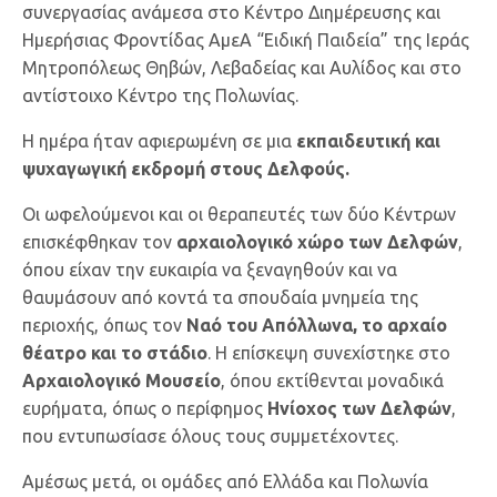
συνεργασίας ανάμεσα στο Κέντρο Διημέρευσης και
Ημερήσιας Φροντίδας ΑμεΑ “Ειδική Παιδεία” της Ιεράς
Μητροπόλεως Θηβών, Λεβαδείας και Αυλίδος και στο
αντίστοιχο Κέντρο της Πολωνίας.
Η ημέρα ήταν αφιερωμένη σε μια
εκπαιδευτική και
ψυχαγωγική εκδρομή στους Δελφούς.
Οι ωφελούμενοι και οι θεραπευτές των δύο Κέντρων
επισκέφθηκαν τον
αρχαιολογικό χώρο των Δελφών
,
όπου είχαν την ευκαιρία να ξεναγηθούν και να
θαυμάσουν από κοντά τα σπουδαία μνημεία της
περιοχής, όπως τον
Ναό του Απόλλωνα, το αρχαίο
θέατρο και το στάδιο
. Η επίσκεψη συνεχίστηκε στο
Αρχαιολογικό Μουσείο
, όπου εκτίθενται μοναδικά
ευρήματα, όπως ο περίφημος
Ηνίοχος των Δελφών
,
που εντυπωσίασε όλους τους συμμετέχοντες.
Αμέσως μετά, οι ομάδες από Ελλάδα και Πολωνία