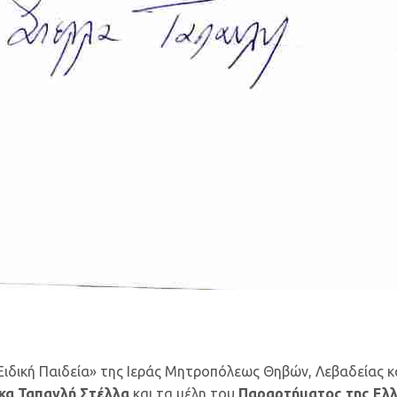
ιδική Παιδεία» της Ιεράς Μητροπόλεως Θηβών, Λεβαδείας κα
κα Ταπανλή Στέλλα
και τα μέλη του
Παραρτήματος της Ελλ