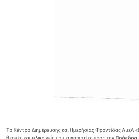
Το Κέντρο Διημέρευσης και Ημερήσιας Φροντίδας ΑμεΑ «Ε
θερμές και ειλικρινείς του ευχαριστίες προς την
Πρόεδρο 