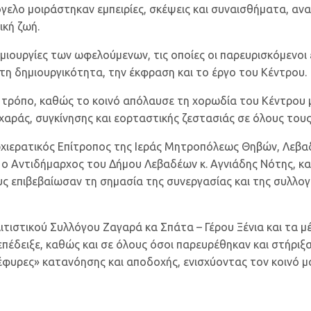
όγελο μοιράστηκαν εμπειρίες, σκέψεις και συναισθήματα, αν
ική ζωή.
μιουργίες των ωφελούμενων, τις οποίες οι παρευρισκόμενοι
η δημιουργικότητα, την έκφραση και το έργο του Κέντρου.
 τρόπο, καθώς το κοινό απόλαυσε τη χορωδία του Κέντρου μ
 χαράς, συγκίνησης και εορταστικής ζεστασιάς σε όλους του
ρχιερατικός Επίτροπος της Ιεράς Μητροπόλεως Θηβών, Λεβαδ
 ο Αντιδήμαρχος του Δήμου Λεβαδέων κ. Αγνιάδης Νότης, 
υς επιβεβαίωσαν τη σημασία της συνεργασίας και της συλλογ
ιστικού Συλλόγου Ζαγαρά κα Σπάτα – Γέρου Ξένια και τα μέλη
επέδειξε, καθώς και σε όλους όσοι παρευρέθηκαν και στήριξ
έφυρες» κατανόησης και αποδοχής, ενισχύοντας τον κοινό μ