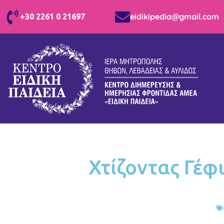
eidikipedia@gmail.com
+30 2261 0 21697
Χτίζοντας Γέφ