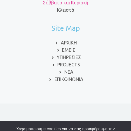
Σάββατο και Κυριακή
Κλειστά
Site Map
ΑΡΧΙΚΗ
ΕΜΕΙΣ
ΥΠΗΡΕΣΙΕΣ
PROJECTS
ΝΕΑ
ΕΠΙΚΟΙΝΩΝΙΑ
© 2024 ΕΙΔΙΚΗ ΑΓΩΓΗ
Χρησιμοποιούμε cookies για να σας προσφέρουμε την