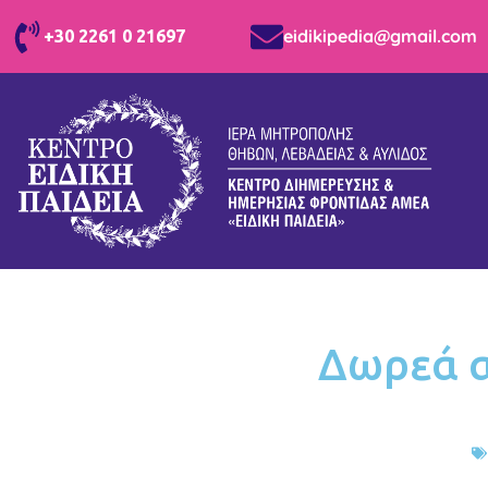
eidikipedia@gmail.com
+30 2261 0 21697
Δωρεά α