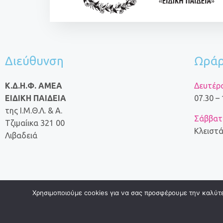
Διεύθυνση
Ωράρ
Κ.Δ.Η.Φ. ΑΜΕΑ
Δευτέρ
ΕΙΔΙΚΗ ΠΑΙΔΕΙΑ
07.30 –
της Ι.Μ.Θ.Λ. & Α.
Σάββατο
Τζιμαίικα 321 00
Κλειστ
Λιβαδειά
Χρησιμοποιούμε cookies για να σας προσφέρουμε την καλύτερ
© 2024 ΕΙΔΙΚΗ ΑΓΩΓΗ