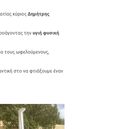
ματίας κύριος
Δημήτρης
προάγοντας την
υγιή φυσική
ια τους ωφελούμενους,
αντική στο να φτιάξουμε έναν