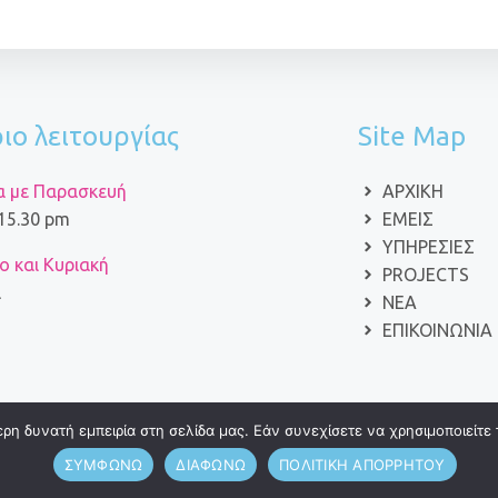
ιο λειτουργίας
Site Map
α με Παρασκευή
ΑΡΧΙΚΗ
 15.30 pm
ΕΜΕΙΣ
ΥΠΗΡΕΣΙΕΣ
 και Κυριακή
PROJECTS
ά
ΝΕΑ
ΕΠΙΚΟΙΝΩΝΙΑ
η δυνατή εμπειρία στη σελίδα μας. Εάν συνεχίσετε να χρησιμοποιείτε 
Πολιτική απορρήτου
Όροι χρήσης
ΣΥΜΦΩΝΩ
ΔΙΑΦΩΝΩ
ΠΟΛΙΤΙΚΗ ΑΠΟΡΡΗΤΟΥ