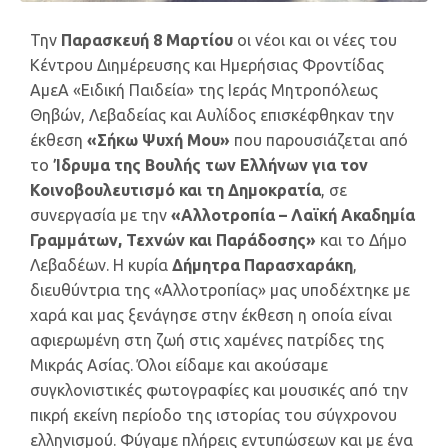
Την
Παρασκευή 8 Μαρτίου
οι νέοι και οι νέες του
Κέντρου Διημέρευσης και Ημερήσιας Φροντίδας
ΑμεΑ «Ειδική Παιδεία» της Ιεράς Μητροπόλεως
Θηβών, Λεβαδείας και Αυλίδος επισκέφθηκαν την
έκθεση
«Σήκω Ψυχή Μου»
που παρουσιάζεται από
το
Ίδρυμα της Βουλής των Ελλήνων για τον
Κοινοβουλευτισμό και τη Δημοκρατία
, σε
συνεργασία με την
«Αλλοτροπία – Λαϊκή Ακαδημία
Γραμμάτων, Τεχνών και Παράδοσης»
και το Δήμο
Λεβαδέων. Η κυρία
Δήμητρα Παρασχαράκη
,
διευθύντρια της «Αλλοτροπίας» μας υποδέχτηκε με
χαρά και μας ξενάγησε στην έκθεση η οποία είναι
αφιερωμένη στη ζωή στις χαμένες πατρίδες της
Μικράς Ασίας. Όλοι είδαμε και ακούσαμε
συγκλονιστικές φωτογραφίες και μουσικές από την
πικρή εκείνη περίοδο της ιστορίας του σύγχρονου
ελληνισμού. Φύγαμε πλήρεις εντυπώσεων και με ένα