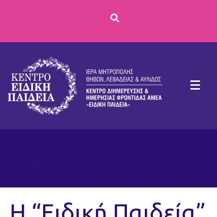
Ετικέτα:
Αλλοτροπία
Η “Ειδική Παιδεία”