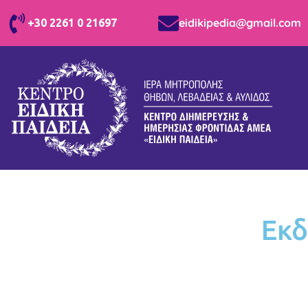
eidikipedia@gmail.com
+30 2261 0 21697
Εκδ