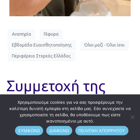
Αναπηρία
Γέφυρα
Εβδομάδα Ευαισθητοποίησης
Όλοι μαζί - Όλοι ίσοι
Περιφέρεια Στερεάς Ελλάδας
Συμμετοχή της
“Ειδικής Παιδείας”
Χρησιμοποιούμε cookies για να σας προσφέρουμε την
καλύτερη δυνατή εμπειρία στη σελίδα μας. Εάν συνεχίσετε να
στην δράση “Όλοι
χρησιμοποιείτε τη σελίδα, θα υποθέσουμε πως είστε
ικανοποιημένοι με αυτό.
ΣΥΜΦΩΝΩ
ΔΙΑΦΩΝΩ
ΠΟΛΙΤΙΚΗ ΑΠΟΡΡΗΤΟΥ
μαζί – Όλοι ίσοι”.