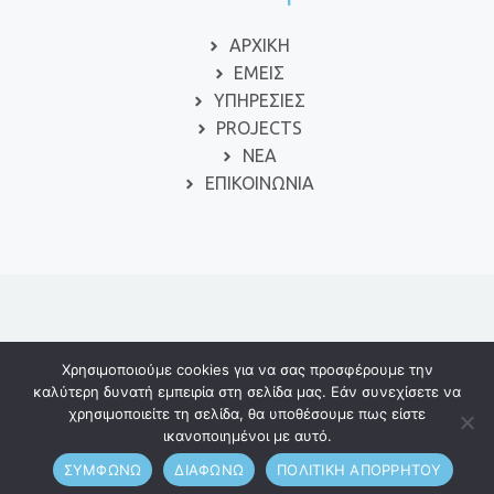
ΑΡΧΙΚΗ
ΕΜΕΙΣ
ΥΠΗΡΕΣΙΕΣ
PROJECTS
ΝΕΑ
ΕΠΙΚΟΙΝΩΝΙΑ
© 2024 ΕΙΔΙΚΗ ΑΓΩΓΗ
Χρησιμοποιούμε cookies για να σας προσφέρουμε την
καλύτερη δυνατή εμπειρία στη σελίδα μας. Εάν συνεχίσετε να
χρησιμοποιείτε τη σελίδα, θα υποθέσουμε πως είστε
Πολιτική απορρήτου
Όροι χρήσης
ικανοποιημένοι με αυτό.
ΣΥΜΦΩΝΩ
ΔΙΑΦΩΝΩ
ΠΟΛΙΤΙΚΗ ΑΠΟΡΡΗΤΟΥ