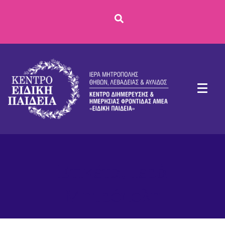
Ετικέτα:
Ιερά
Μητρόπολη