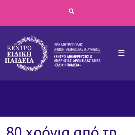
Ετικέτα:
Ημέρα μνήμης
80 χρόνια από τη