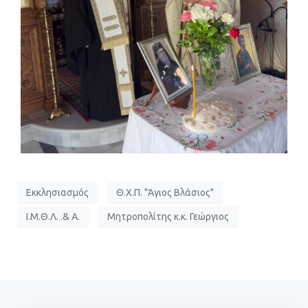
Εκκλησιασμός
Θ.Χ.Π. "Άγιος Βλάσιος"
Ι.Μ.Θ.Λ. .& Α.
Μητροπολίτης κ.κ. Γεώργιος