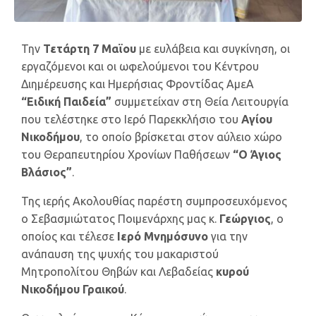
Την
Τετάρτη 7 Μαϊου
με ευλάβεια και συγκίνηση, οι
εργαζόμενοι και οι ωφελούμενοι του Κέντρου
Διημέρευσης και Ημερήσιας Φροντίδας ΑμεΑ
“Ειδική Παιδεία”
συμμετείχαν στη Θεία Λειτουργία
που τελέστηκε στο Ιερό Παρεκκλήσιο του
Αγίου
Νικοδήμου
, το οποίο βρίσκεται στον αύλειο χώρο
του Θεραπευτηρίου Χρονίων Παθήσεων
“Ο Άγιος
Βλάσιος”
.
Της ιερής Ακολουθίας παρέστη συμπροσευχόμενος
ο Σεβασμιώτατος Ποιμενάρχης μας κ.
Γεώργιος
, ο
οποίος και τέλεσε
Ιερό Μνημόσυνο
για την
ανάπαυση της ψυχής του μακαριστού
Μητροπολίτου Θηβών και Λεβαδείας
κυρού
Νικοδήμου Γραικού
.