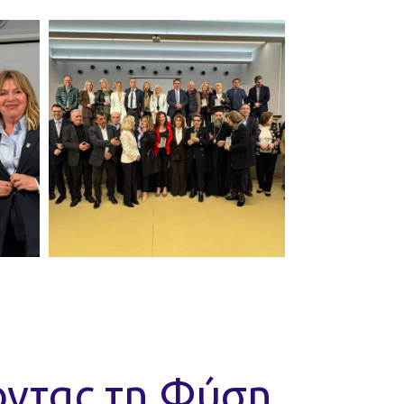
οντας τη Φύση