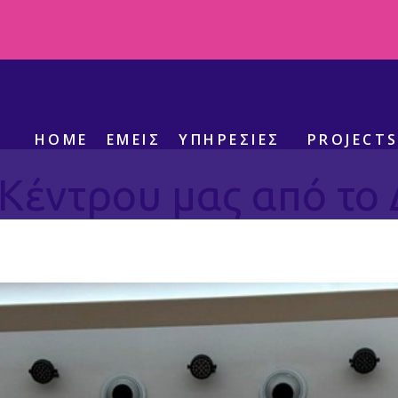
Ετικέτα:
Δήμος Λεβαδέων
HOME
ΕΜΕΊΣ
ΥΠΗΡΕΣΊΕΣ
PROJECT
Κέντρου μας από το