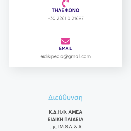
ΤΗΛΕΦΩΝΟ
+30 2261 0 21697
EMAIL
eidikipedia@gmail.com
Διεύθυνση
Κ.Δ.Η.Φ. ΑΜΕΑ
ΕΙΔΙΚΗ ΠΑΙΔΕΙΑ
της Ι.Μ.Θ.Λ. & Α.