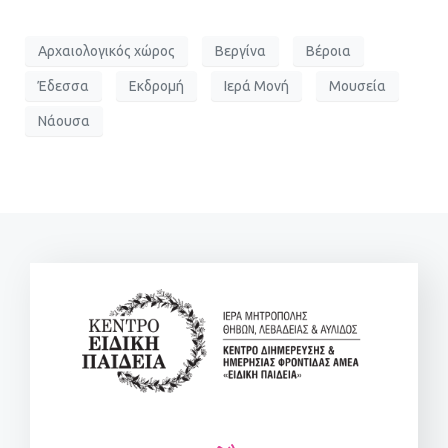
Αρχαιολογικός χώρος
Βεργίνα
Βέροια
Έδεσσα
Εκδρομή
Ιερά Μονή
Μουσεία
Νάουσα