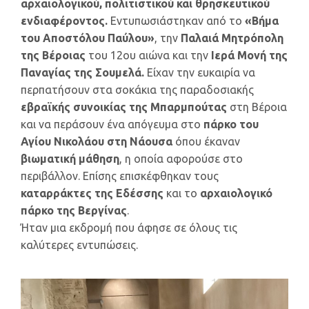
αρχαιολογικού, πολιτιστικού και θρησκευτικού
ενδιαφέροντος.
Εντυπωσιάστηκαν από το
«Βήμα
του Αποστόλου Παύλου»
, την
Παλαιά Μητρόπολη
της Βέροιας
του 12ου αιώνα και την
Ιερά Μονή της
Παναγίας της Σουμελά.
Είχαν την ευκαιρία να
περπατήσουν στα σοκάκια της παραδοσιακής
εβραϊκής συνοικίας της Μπαρμπούτας
στη Βέροια
και να περάσουν ένα απόγευμα στο
πάρκο του
Αγίου Νικολάου στη Νάουσα
όπου έκαναν
βιωματική μάθηση
, η οποία αφορούσε στο
περιβάλλον. Επίσης επισκέφθηκαν τους
καταρράκτες της Εδέσσης
και το
αρχαιολογικό
πάρκο της Βεργίνας
.
Ήταν μια εκδρομή που άφησε σε όλους τις
καλύτερες εντυπώσεις.