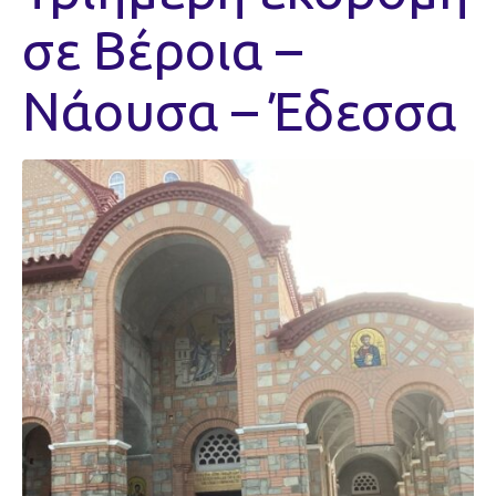
σε Βέροια –
Νάουσα – Έδεσσα