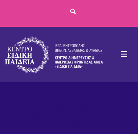
Ετικέτα:
Άγιος
Παντελεήμονας