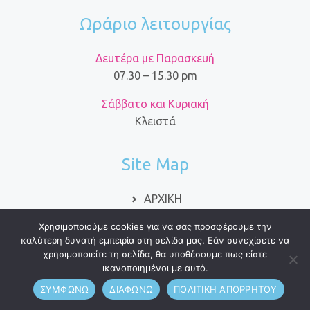
Ωράριο λειτουργίας
Δευτέρα με Παρασκευή
07.30 – 15.30 pm
Σάββατο και Κυριακή
Κλειστά
Site Map
ΑΡΧΙΚΗ
ΕΜΕΙΣ
Χρησιμοποιούμε cookies για να σας προσφέρουμε την
ΥΠΗΡΕΣΙΕΣ
καλύτερη δυνατή εμπειρία στη σελίδα μας. Εάν συνεχίσετε να
PROJECTS
χρησιμοποιείτε τη σελίδα, θα υποθέσουμε πως είστε
ΝΕΑ
ικανοποιημένοι με αυτό.
ΕΠΙΚΟΙΝΩΝΙΑ
ΣΥΜΦΩΝΩ
ΔΙΑΦΩΝΩ
ΠΟΛΙΤΙΚΗ ΑΠΟΡΡΗΤΟΥ