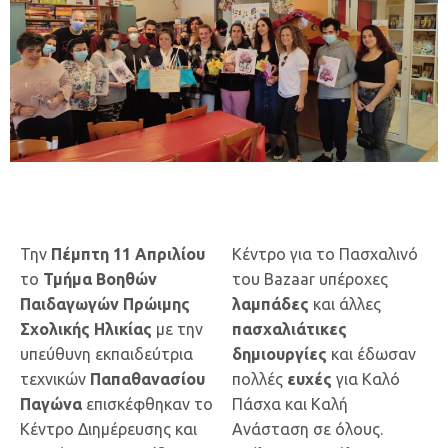
Την
Πέμπτη 11 Απριλίου
Κέντρο για το Πασχαλινό
το
Τμήμα Βοηθών
του Bazaar υπέροχες
Παιδαγωγών Πρώιμης
λαμπάδες
και άλλες
Σχολικής Ηλικίας
με την
πασχαλιάτικες
υπεύθυνη εκπαιδεύτρια
δημιουργίες
και έδωσαν
τεχνικών
Παπαθανασίου
πολλές
ευχές
για Καλό
Παγώνα
επισκέφθηκαν το
Πάσχα και Καλή
Κέντρο Διημέρευσης και
Ανάσταση σε όλους.