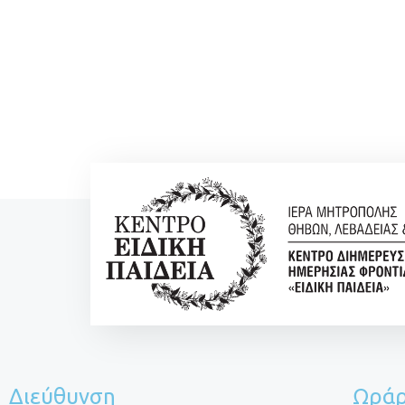
Διεύθυνση
Ωράρ