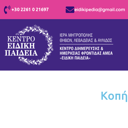
eidikipedia@gmail.com
+30 2261 0 21697
Κοπή