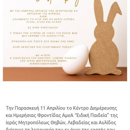
Την Παρασκευή 11 Απριλίου το Κέντρο Διημέρευσης
και Ημερήσιας Φροντίδας ΑμεΑ “Ειδική Παιδεία” της
Ιεράς Μητροπόλεως Θηβών, Λεβαδείας και Αυλίδος
διέκοψε τη λειτουργία του εν όψει της εορτής του