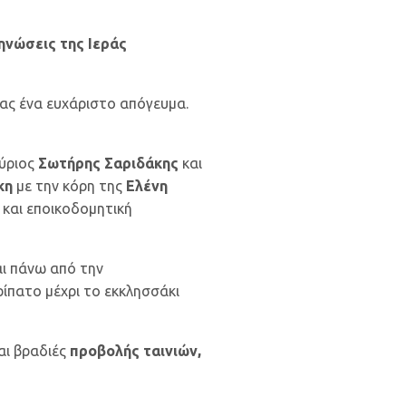
ηνώσεις της Ιεράς
ας ένα ευχάριστο απόγευμα.
κύριος
Σωτήρης Σαριδάκης
και
κη
με την κόρη της
Ελένη
 και εποικοδομητική
ι πάνω από την
ίπατο μέχρι το εκκλησσάκι
αι βραδιές
προβολής ταινιών,