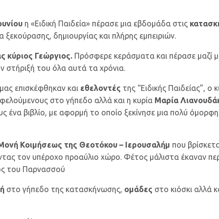
ουνίου
η «Ειδική Παιδεία» πέρασε μια εβδομάδα στις
κατασκ
 ξεκούρασης, δημιουργίας και πλήρης εμπειριών.
ς κύριος Γεώργιος.
Πρόσφερε κεράσματα και πέρασε μαζί μ
ν στήριξή του όλα αυτά τα χρόνια.
μας επισκέφθηκαν και
εθελοντές
της “Ειδικής Παιδείας”, ο 
 ωφελούμενους στο γήπεδο αλλά και η κυρία
Μαρία Λιανουδά
ς ένα βιβλίο, με αφορμή το οποίο ξεκίνησε μια πολύ όμορφη
 Μονή Κοιμήσεως της Θεοτόκου – Ιερουσαλήμ
που βρίσκετα
τας τον υπέροχο προαύλιο χώρο. Φέτος μάλιστα έκαναν περ
ος του Παρνασσού
ή
στο γήπεδο της κατασκήνωσης,
ομάδες
στο κιόσκι αλλά κ