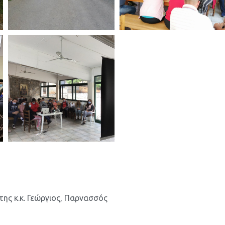
ης κ.κ. Γεώργιος
,
Παρνασσός