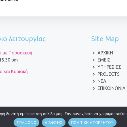
ιο λειτουργίας
Site Map
α με Παρασκευή
ΑΡΧΙΚΗ
 15.30 pm
ΕΜΕΙΣ
ΥΠΗΡΕΣΙΕΣ
 και Κυριακή
PROJECTS
ά
ΝΕΑ
ΕΠΙΚΟΙΝΩΝΙΑ
η δυνατή εμπειρία στη σελίδα μας. Εάν συνεχίσετε να χρησιμοποιείτε 
Πολιτική απορρήτου
Όροι χρήσης
ΣΥΜΦΩΝΩ
ΔΙΑΦΩΝΩ
ΠΟΛΙΤΙΚΗ ΑΠΟΡΡΗΤΟΥ