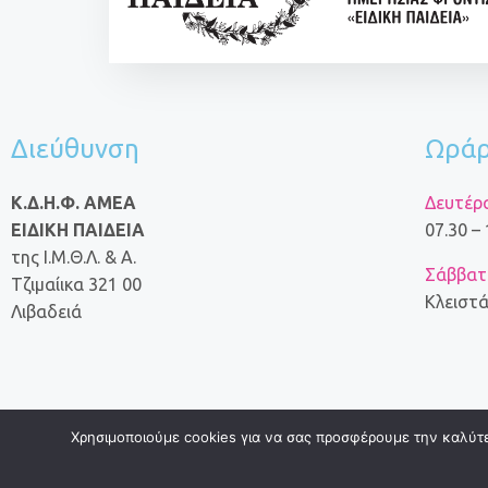
Διεύθυνση
Ωράρ
Κ.Δ.Η.Φ. ΑΜΕΑ
Δευτέρ
ΕΙΔΙΚΗ ΠΑΙΔΕΙΑ
07.30 –
της Ι.Μ.Θ.Λ. & Α.
Σάββατο
Τζιμαίικα 321 00
Κλειστ
Λιβαδειά
Χρησιμοποιούμε cookies για να σας προσφέρουμε την καλύτερ
© 2024 ΕΙΔΙΚΗ ΑΓΩΓΗ